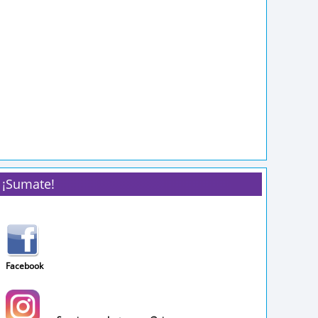
PURGA - NICO DE
TRACY
ROTOS DE AMOR
YO, SIN CULPA
¡Sumate!
Facebook