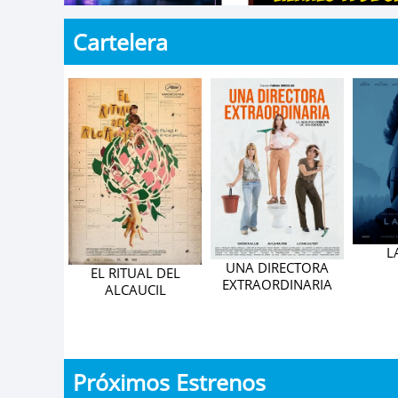
Cartelera
L
 DE LA
UNA DIRECTORA
EL RITUAL DEL
NFÓNICA
EXTRAORDINARIA
ALCAUCIL
L - 2.º
NTRO
CAL
Próximos Estrenos