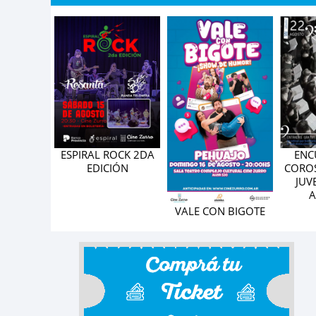
ENC
ROL: LA
ESPIRAL ROCK 2DA
COROS
LÍCULA
EDICIÓN
JUV
A
VALE CON BIGOTE